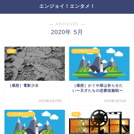
エンジョイ！エンタメ！
― ARCHIVES ―
2020年 5月
漫画
かぐや様は告らせたい
［感想］電影少女
［感想］かぐや様は告らせた
い〜天才たちの恋愛頭脳戦〜
2020年5月29日
2020年5月10日
ふしぎの海のナディア
映画